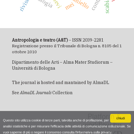
romaniello
rivista
scabia
mei
Antropologia e teatro (A&T)
– ISSN 2039-2281
Registrazione presso il Tribunale di Bologna n. 8105 del 1
ottobre 2010
Dipartimento delle Arti – Alma Mater Studiorum –
Università di Bologna
The journal is hosted and mantained by
AlmaDL
See
AlmaDL Journals
Collection
chiudi
Questo sito utilizza cookie di terze parti, talvolta anche di profilazione, per
analisi statistiche e per misurare l'efficacia delle attività di comunicazione istituzionale. Se
vuoi saperne di più o negare il consenso consulta
l'informativa sulla privacy
.