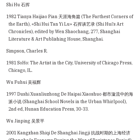
Shi Hu 石挥
1982 Tianya Haijiao Pian 天涯海角篇 (The Farthest Corners of
the Earth), «Shi Hui Tan Yi Lu» 石挥谈艺录 (Shi Hui's Art
Chronicles), edited by Wen Shaochang, 277, Shanghai
Literature & Art Publishing House, Shanghai.
Simpson, Charles R.
1981 SoHo: The Artist in the City, University of Chicago Press,
Chicago, IL.
Wu Fuhui 吴福辉
1997 Dushi Xuanliuzhong De Haipai Xiaoshuo 都市漩流中的海
派小说 (Shanghai School Novels in the Urban Whirlpool),
2nd ed, Hunan Education Press, 30-33.
Wu Jinping 吴景平
2001 Kangzhan Shiqi De Shanghai Jingji 抗战时期的上海经济