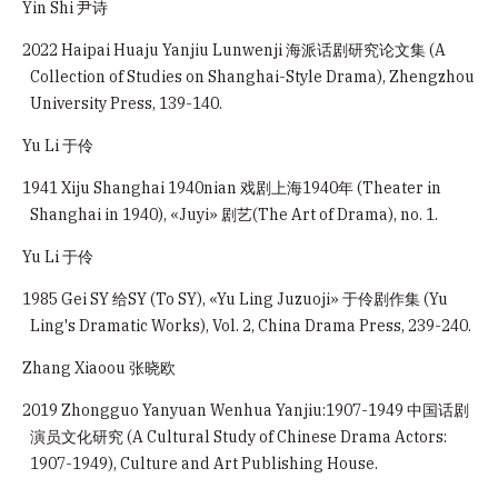
Yin Shi 尹诗
2022 Haipai Huaju Yanjiu Lunwenji 海派话剧研究论文集 (A
Collection of Studies on Shanghai-Style Drama), Zhengzhou
University Press, 139-140.
Yu Li 于伶
1941 Xiju Shanghai 1940nian 戏剧上海1940年 (Theater in
Shanghai in 1940), «Juyi» 剧艺(The Art of Drama), no. 1.
Yu Li 于伶
1985 Gei SY 给SY (To SY), «Yu Ling Juzuoji» 于伶剧作集 (Yu
Ling's Dramatic Works), Vol. 2, China Drama Press, 239-240.
Zhang Xiaoou 张晓欧
2019 Zhongguo Yanyuan Wenhua Yanjiu:1907-1949 中国话剧
演员文化研究 (A Cultural Study of Chinese Drama Actors:
1907-1949), Culture and Art Publishing House.