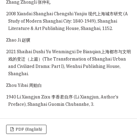
Zhang Zhongli 张仲礼
2008 Xiandai Shanghai Chengshi Yanjiu 现代上海城市研究 (A
Study of Modern Shanghai City: 1840-1949), Shanghai
Literature & Art Publishing House, Shanghai, 1152.
Zhao Ji 赵骥
2021 Shaihai Dushi Yu Wenmingxi De Bianqian上海都市与文明
戏的变迁（上篇）(The Transformation of Shanghai Urban
and Civilized Drama: Part I), Wenhui Publishing House,
Shanghai.
Zhou Yibai 周贻白
1940 Li Xiangjun Zixu 李香君自序 (Li Xiangjun, Author's
Preface), Shanghai Guomin Chubanshe, 3.
PDF (English)