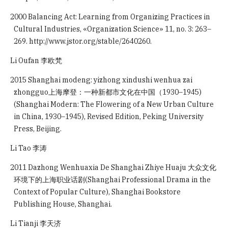
2000 Balancing Act: Learning from Organizing Practices in
Cultural Industries, «Organization Science» 11, no. 3: 263–
269.
http://www.jstor.org/stable/2640260
.
Li Oufan 李欧梵
2015 Shanghai modeng: yizhong xindushi wenhua zai
zhongguo上海摩登：一种新都市文化在中国（1930–1945)
(Shanghai Modern: The Flowering of a New Urban Culture
in China, 1930–1945), Revised Edition, Peking University
Press, Beijing.
Li Tao 李涛
2011 Dazhong Wenhuaxia De Shanghai Zhiye Huaju 大众文化
环境下的上海职业话剧(Shanghai Professional Drama in the
Context of Popular Culture), Shanghai Bookstore
Publishing House, Shanghai.
Li Tianji 李天济