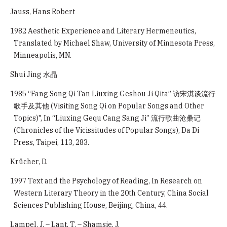
Jauss, Hans Robert
1982 Aesthetic Experience and Literary Hermeneutics,
Translated by Michael Shaw, University of Minnesota Press,
Minneapolis, MN.
Shui Jing 水晶
1985 “Fang Song Qi Tan Liuxing Geshou Ji Qita” 访宋淇谈流行
歌手及其他 (Visiting Song Qi on Popular Songs and Other
Topics)", In “Liuxing Gequ Cang Sang Ji” 流行歌曲沧桑记
(Chronicles of the Vicissitudes of Popular Songs), Da Di
Press, Taipei, 113, 283.
Krücher, D.
1997 Text and the Psychology of Reading, In Research on
Western Literary Theory in the 20th Century, China Social
Sciences Publishing House, Beijing, China, 44.
Lampel, J. – Lant, T. – Shamsie, J.