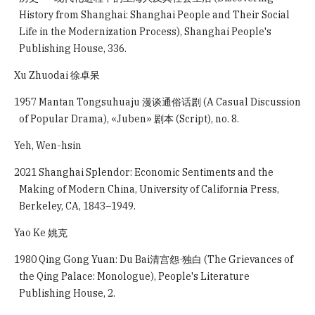
History from Shanghai: Shanghai People and Their Social
Life in the Modernization Process), Shanghai People's
Publishing House, 336.
Xu Zhuodai 徐卓呆
1957 Mantan Tongsuhuaju 漫谈通俗话剧 (A Casual Discussion
of Popular Drama), «Juben» 剧本 (Script), no. 8.
Yeh, Wen-hsin
2021 Shanghai Splendor: Economic Sentiments and the
Making of Modern China, University of California Press,
Berkeley, CA, 1843–1949.
Yao Ke 姚克
1980 Qing Gong Yuan: Du Bai清宫怨·独白 (The Grievances of
the Qing Palace: Monologue), People's Literature
Publishing House, 2.