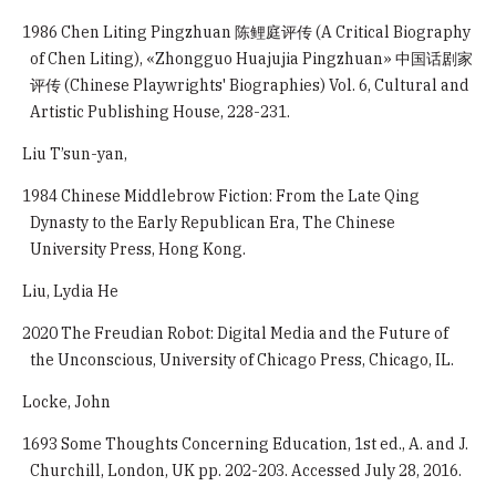
1986 Chen Liting Pingzhuan 陈鲤庭评传 (A Critical Biography
of Chen Liting), «Zhongguo Huajujia Pingzhuan» 中国话剧家
评传 (Chinese Playwrights' Biographies) Vol. 6, Cultural and
Artistic Publishing House, 228-231.
Liu T’sun-yan,
1984 Chinese Middlebrow Fiction: From the Late Qing
Dynasty to the Early Republican Era, The Chinese
University Press, Hong Kong.
Liu, Lydia He
2020 The Freudian Robot: Digital Media and the Future of
the Unconscious, University of Chicago Press, Chicago, IL.
Locke, John
1693 Some Thoughts Concerning Education, 1st ed., A. and J.
Churchill, London, UK pp. 202-203. Accessed July 28, 2016.