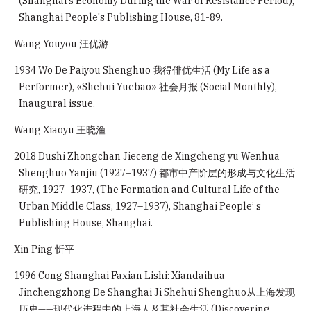
(Shanghai's Economy During the War of Resistance Period),
Shanghai People's Publishing House, 81-89.
Wang Youyou 汪优游
1934 Wo De Paiyou Shenghuo 我得俳优生活 (My Life as a
Performer), «Shehui Yuebao» 社会月报 (Social Monthly),
Inaugural issue.
Wang Xiaoyu 王晓渔
2018 Dushi Zhongchan Jieceng de Xingcheng yu Wenhua
Shenghuo Yanjiu (1927–1937) 都市中产阶层的形成与文化生活
研究, 1927–1937, (The Formation and Cultural Life of the
Urban Middle Class, 1927–1937), Shanghai People’ s
Publishing House, Shanghai.
Xin Ping 忻平
1996 Cong Shanghai Faxian Lishi: Xiandaihua
Jinchengzhong De Shanghai Ji Shehui Shenghuo从上海发现
历史——现代化进程中的上海人及其社会生活 (Discovering