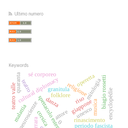
Ultimo numero
Keywords
sé corporeo
quaranta
operetta
biagio rossetti
cultural diplomacy
mitologia
teatro
religione
teatro valle
granitula
encyclopédie
folklore
spettacolo estense
riso
danza
giappone
musica
neuroscienze
malattia
unesco
attore
corsica
ferrara
rinascimento
0
periodo fascista