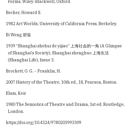
Forms, Wiley-Blackwell, Oxford.
Becker, Howard S.
1982 Art Worlds, University of California Press, Berkeley.
Bi Weng 碧翁
1939 “Shanghai shehui de yijiao” 上海社会的一角 (A Glimpse
of Shanghai's Society), Shanghai shenghuo 上海生活
(Shanghai Life), Issue 3.
Brockett, O. G. – Franklin, H.
2007 History of the Theatre, 10th ed., 18, Pearson, Boston.
Elam, Keir
1980 The Semiotics of Theatre and Drama, 1st ed. Routledge,
London.
https://doi.org/10.4324/9780203993309