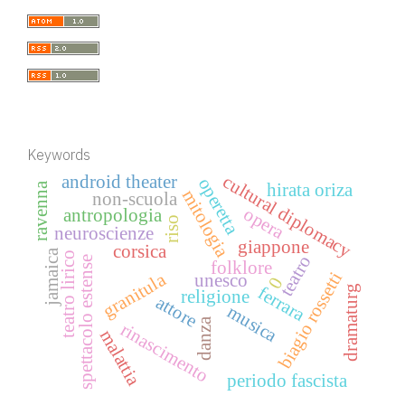
Keywords
cultural diplomacy
android theater
operetta
hirata oriza
ravenna
mitologia
non-scuola
opera
antropologia
riso
neuroscienze
giappone
corsica
jamaica
teatro lirico
teatro
spettacolo estense
folklore
biagio rossetti
granitula
unesco
0
ferrara
dramaturg
religione
attore
musica
danza
rinascimento
malattia
periodo fascista