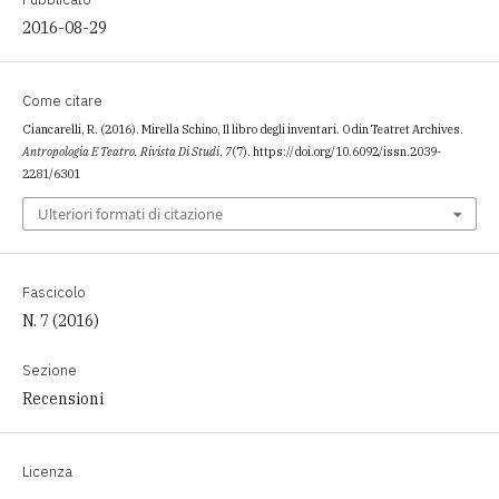
2016-08-29
Come citare
Ciancarelli, R. (2016). Mirella Schino, Il libro degli inventari. Odin Teatret Archives.
Antropologia E Teatro. Rivista Di Studi
,
7
(7). https://doi.org/10.6092/issn.2039-
2281/6301
Ulteriori formati di citazione
Fascicolo
N. 7 (2016)
Sezione
Recensioni
Licenza