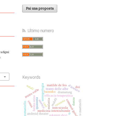
Fai una proposta
Ultimo numero
aradigmi
.
Keywords
antropologia
matilde de feo
d'arienzo
natali
doi
teatro delle albe
teatro valle
bunraku
dramaturg
efficacia terapeutica
hirata oriza
quaranta
mald'è
danza
malattia
common good
ravenna
unesco
marco martinelli
corea
romaniello
casi
non-scuola
medicina interculturale
0
android theater
rukmini devi