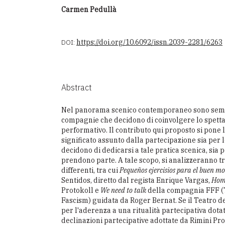
Carmen Pedullà
DOI:
https://doi.org/10.6092/issn.2039-2281/6263
Abstract
Nel panorama scenico contemporaneo sono sem
compagnie che decidono di coinvolgere lo spet
performativo. Il contributo qui proposto si pone l
significato assunto dalla partecipazione sia per
decidono di dedicarsi a tale pratica scenica, sia pe
prendono parte. A tale scopo, si analizzeranno tr
differenti, tra cui
Pequeños ejercisios para el buen mo
Sentidos, diretto dal regista Enrique Vargas,
Home
Protokoll e
We need to talk
della compagnia FFF (T
Fascism) guidata da Roger Bernat. Se il Teatro de
per l'aderenza a una ritualità partecipativa dota
declinazioni partecipative adottate da Rimini Pr