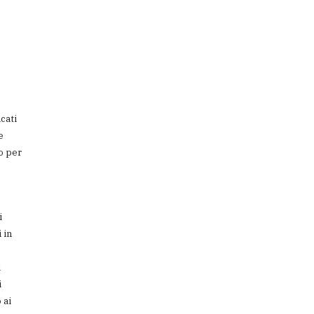
cati
e
o per
i
 in
i
i
 ai