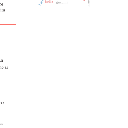
bali
india
guccini
re
ita
di
no ai
nza
ss