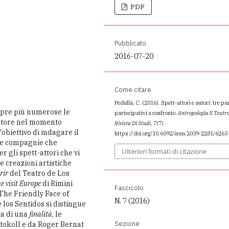
PDF
Pubblicato
2016-07-20
Come citare
Pedullà, C. (2016). Spett-attori e autori: tre p
pre più numerose le
partecipativi a confronto.
Antropologia E Teatro
tatore nel momento
Rivista Di Studi
,
7
(7).
'obiettivo di indagare il
https://doi.org/10.6092/issn.2039-2281/6263
 le compagnie che
Ulteriori formati di citazione
r gli spett-attori che vi
e creazioni artistiche
rir
del Teatro de Los
 visit Europe
di Rimini
Fascicolo
he Friendly Face of
N. 7 (2016)
 los Sentidos si distingue
ta di una
finalità
, le
Sezione
otokoll e da Roger Bernat