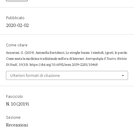
Pubblicato
2020-02-02
Come citare
Azzaroni, G. (2019). Antonella Bartolucci, Le streghe buone. I simboli, i gesti, le parole.
Come muta la medicina tradizionale nell’era di Internet.
Antropologia E Teatro. Rivista
Di Studi
,
10
(10). https://doi.org/10.6092/issn.2039-2281/10468
Ulteriori formati di citazione
Fascicolo
N. 10 (2019)
Sezione
Recensioni