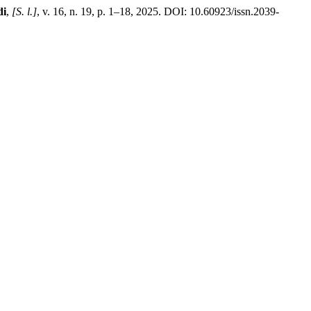
di
,
[S. l.]
, v. 16, n. 19, p. 1–18, 2025. DOI: 10.60923/issn.2039-