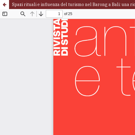
Spazi rituali e influenza del turismo nel Barong a Bali: una r